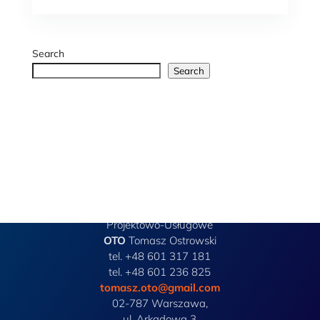
Search
Search
Przedsiębiorstwo
Projektowo-Usługowe
OTO
Tomasz Ostrowski
tel. +48 601 317 181
tel. +48 601 236 825
tomasz.oto@gmail.com
02-787 Warszawa,
ul. Arkadowa 3