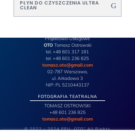
PŁYN DO CZYSZCZENIA ULTRA
CLEAN
Przedsiębiorstwo
Projektowo-Usługowe
OTO
Tomasz Ostrowski
tel. +48 601 317 181
tel. +48 601 236 825
tomasz.oto@gmail.com
02-787 Warszawa,
ul. Arkadowa 3
NIP: PL 5210443137
FOTOGRAFIA TEATRALNA
TOMASZ OSTROWSKI
+48 601 236 825
tomasz.oto@gmail.com
© 2022 – 2024 PPU „OTO” All Rights
Reserved