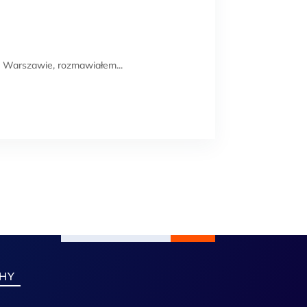
arszawie, rozmawiałem...
Links
My Passions
81
25
Privacy Policy
HY