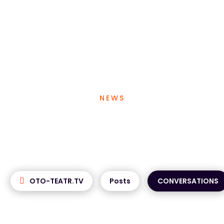
LAYPAKY
ROBE
TÜCHLER
EQUIPMENT
BLOG
NEWS
OZMOWY Articl
$
$
OTO-TEATR.TV
Posts
CONVERSATIONS