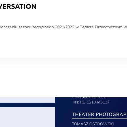
VERSATION
eniu sezonu teatralnego 2021/2022 w Teatrze Dramatycznym w W
Enterprise
e now.
Design & Services
here
Tomasz Ostrowski
phone number:+48 601 317 1
phone number:+48 601 236 8
tomasz.oto@gmail.com
02-787 Warsaw,
3 Arkadova Street
TIN: RU 5210443137
THEATER PHOTOGRAP
TOMASZ OSTROWSKI