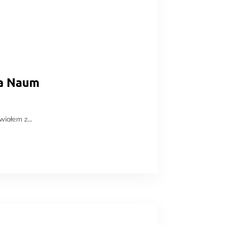
ra Naum
iałem z...