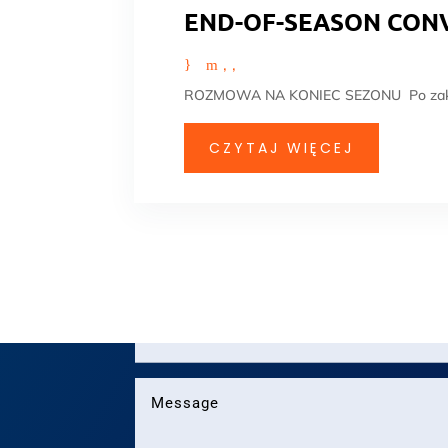
END-OF-SEASON CON
ROZMOWA NA KONIEC SEZONU Po zakończ
CZYTAJ WIĘCEJ
You can message m