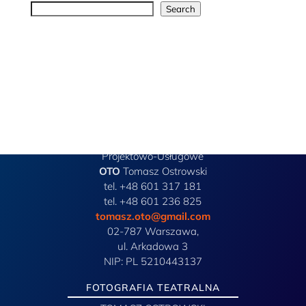
Search
Przedsiębiorstwo
Projektowo-Usługowe
OTO
Tomasz Ostrowski
tel. +48 601 317 181
tel. +48 601 236 825
tomasz.oto@gmail.com
02-787 Warszawa,
ul. Arkadowa 3
NIP: PL 5210443137
FOTOGRAFIA TEATRALNA