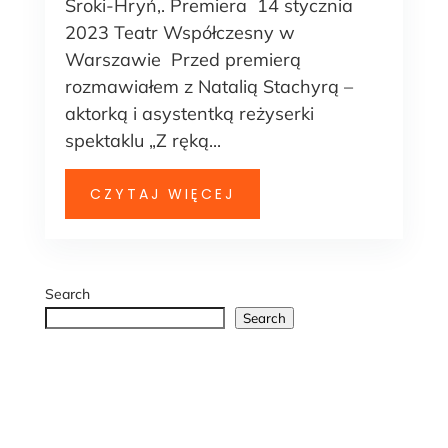
Sroki-Hryń,. Premiera 14 stycznia
2023 Teatr Współczesny w
Warszawie Przed premierą
rozmawiałem z Natalią Stachyrą –
aktorką i asystentką reżyserki
spektaklu „Z ręką...
CZYTAJ WIĘCEJ
Search
Search