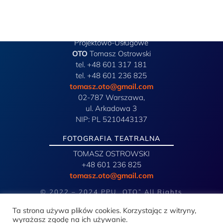
Przedsiębiorstwo
Projektowo-Usługowe
OTO
Tomasz Ostrowski
tel. +48 601 317 181
tel. +48 601 236 825
tomasz.oto@gmail.com
02-787 Warszawa,
ul. Arkadowa 3
NIP: PL 5210443137
FOTOGRAFIA TEATRALNA
TOMASZ OSTROWSKI
+48 601 236 825
tomasz.oto@gmail.com
© 2022 – 2024 PPU „OTO” All Rights
Reserved
Ta strona używa plików cookies. Korzystając z witryny,
wyrażasz zgodę na ich używanie.