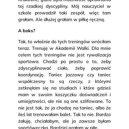
tej rzadkiej dyscypliny. Mój nauczyciel w
szkole prowadził taki zespół, więc tam
grałam. Ale dłużej grałam w piłkę ręczną.
A boks?
Tak, to właśnie do tych treningów wróciłam
teraz. Trenuję w Akademii Walki. Dla mnie
celem tych treningów nie jest rywalizacja
sportowa. Chodzi po prostu o to, żeby
zdyscyplinować ciało, żeby poprawić
koordynację. Taniec jazzowy czy taniec
współczesny to są rzeczy, z którymi
zetknęłam się na studiach i które gdzieś
mam w swoim koszyczku doświadczeń i
umiejętności, ale nie są one szlifowane. To
nie jest tak, że ja chodzę na taniec, albo że
ileś lat trenowałam balet. Tak to nie. Bardzo
żałuję, chciałabym, ale ja zawsze byłam
sportóweczką. Bardziej grałam w piłę.