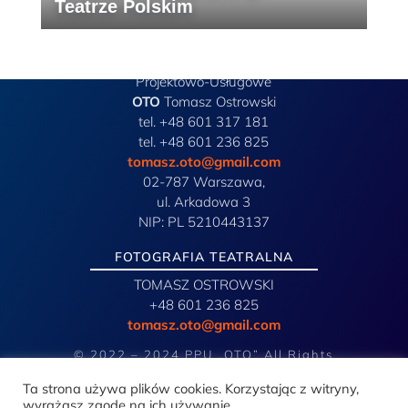
Teatrze Polskim
Przedsiębiorstwo
Projektowo-Usługowe
OTO
Tomasz Ostrowski
tel. +48 601 317 181
tel. +48 601 236 825
tomasz.oto@gmail.com
02-787 Warszawa,
ul. Arkadowa 3
NIP: PL 5210443137
FOTOGRAFIA TEATRALNA
TOMASZ OSTROWSKI
+48 601 236 825
tomasz.oto@gmail.com
© 2022 – 2024 PPU „OTO” All Rights
Reserved
Ta strona używa plików cookies. Korzystając z witryny,
wyrażasz zgodę na ich używanie.