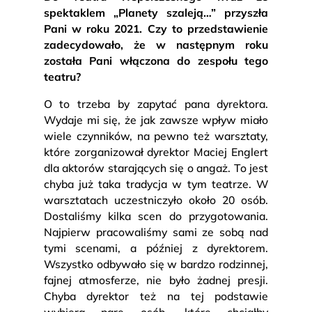
spektaklem „Planety szaleją…” przyszła
Pani w roku 2021. Czy to przedstawienie
zadecydowało, że w następnym roku
została Pani włączona do zespołu tego
teatru?
O to trzeba by zapytać pana dyrektora.
Wydaje mi się, że jak zawsze wpływ miało
wiele czynników, na pewno też warsztaty,
które zorganizował dyrektor Maciej Englert
dla aktorów starających się o angaż. To jest
chyba już taka tradycja w tym teatrze. W
warsztatach uczestniczyło około 20 osób.
Dostaliśmy kilka scen do przygotowania.
Najpierw pracowaliśmy sami ze sobą nad
tymi scenami, a później z dyrektorem.
Wszystko odbywało się w bardzo rodzinnej,
fajnej atmosferze, nie było żadnej presji.
Chyba dyrektor też na tej podstawie
wybiera parę osób, które chciałby