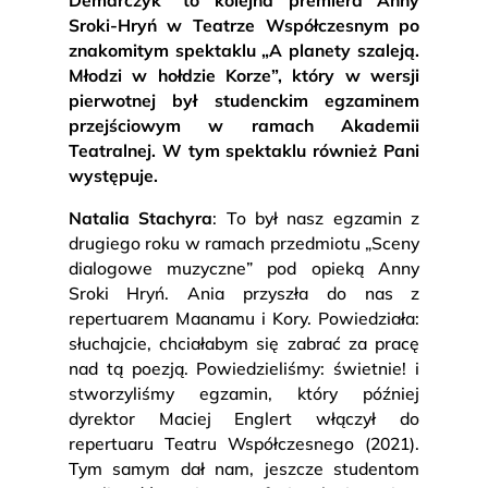
Demarczyk” to kolejna premiera Anny
Sroki-Hryń w Teatrze Współczesnym po
znakomitym spektaklu „A planety szaleją.
Młodzi w hołdzie Korze”, który w wersji
pierwotnej był studenckim egzaminem
przejściowym w ramach Akademii
Teatralnej. W tym spektaklu również Pani
występuje.
Natalia Stachyra
: To był nasz egzamin z
drugiego roku w ramach przedmiotu „Sceny
dialogowe muzyczne” pod opieką Anny
Sroki Hryń. Ania przyszła do nas z
repertuarem Maanamu i Kory. Powiedziała:
słuchajcie, chciałabym się zabrać za pracę
nad tą poezją. Powiedzieliśmy: świetnie! i
stworzyliśmy egzamin, który później
dyrektor Maciej Englert włączył do
repertuaru Teatru Współczesnego (2021).
Tym samym dał nam, jeszcze studentom