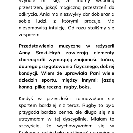
Wydaje mi się, że mamy wspólną
przestrzeń, jakąś magiczną przestrzeń do
odkrycia. Ania ma niezwykły dar dobierania
sobie ludzi, z którymi pracuje. Ma
niesamowitą intuicję. Od razu staliśmy się
zespołem.
Przedstawienia muzyczne w reżyserii
Anny Sroki-Hryń zawierają elementy
choreografii, wymagają znajomości tańca,
dobrego przygotowania fizycznego, dobrej
kondycji. Wiem że uprawiała Pani wiele
dziedzin sportu, między innymi: jazdę
konną, piłkę ręczną, rugby, boks.
Kiedyś w przeszłości zajmowałam się
sportem bardziej niż teraz. Rugby to była
przygoda bardzo cenna, ale długo się nie
utrzymałam w tej dyscyplinie. Miałam to
szczęście, że wychowywałam się w
Krakowie, gdzie była możliwość uprawiania