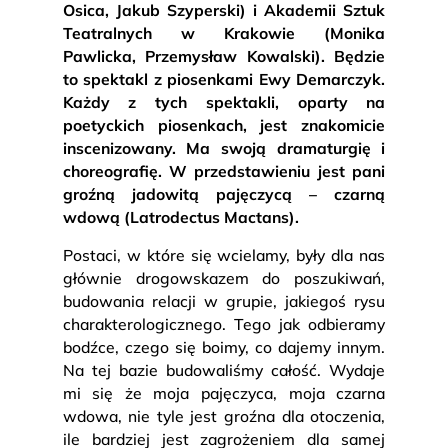
Osica, Jakub Szyperski) i Akademii Sztuk
Teatralnych w Krakowie (Monika
Pawlicka, Przemysław Kowalski). Będzie
to spektakl z piosenkami Ewy Demarczyk.
Każdy z tych spektakli, oparty na
poetyckich piosenkach, jest znakomicie
inscenizowany. Ma swoją dramaturgię i
choreografię. W przedstawieniu jest pani
groźną jadowitą pajęczycą – czarną
wdową (Latrodectus Mactans).
Postaci, w które się wcielamy, były dla nas
głównie drogowskazem do poszukiwań,
budowania relacji w grupie, jakiegoś rysu
charakterologicznego. Tego jak odbieramy
bodźce, czego się boimy, co dajemy innym.
Na tej bazie budowaliśmy całość. Wydaje
mi się że moja pajęczyca, moja czarna
wdowa, nie tyle jest groźna dla otoczenia,
ile bardziej jest zagrożeniem dla samej