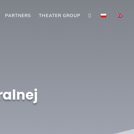
PARTNERS
THEATER GROUP

ralnej