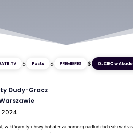
$
$
$
EATR.TV
Posts
PREMIERES
OJCIEC w Akadem
aty Dudy-Gracz
 Warszawie
a 2024
kl, w którym tytułowy bohater za pomocą nadludzkich sił i w dras