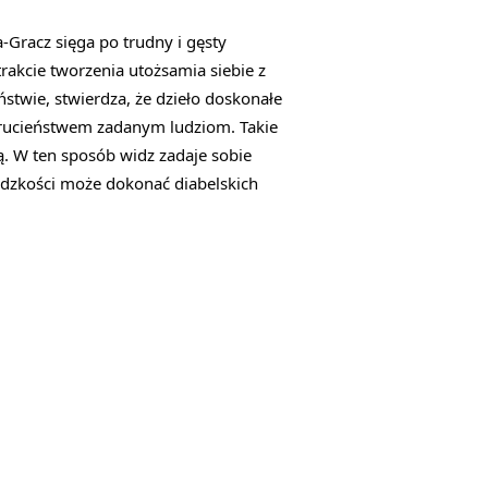
Gracz sięga po trudny i gęsty
rakcie tworzenia utożsamia siebie z
stwie, stwierdza, że dzieło doskonałe
krucieństwem zadanym ludziom. Takie
ą. W ten sposób widz zadaje sobie
ludzkości może dokonać diabelskich