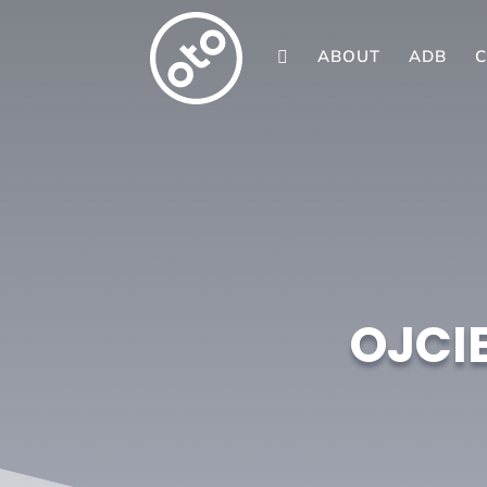
ABOUT
ADB
C

OJCIE