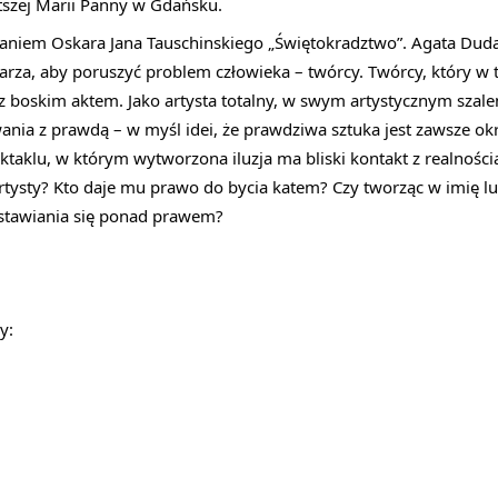
ętszej Marii Panny w Gdańsku.
aniem Oskara Jana Tauschinskiego „Świętokradztwo”. Agata Duda-
rza, aby poruszyć problem człowieka – twórcy. Twórcy, który w t
z boskim aktem. Jako artysta totalny, w swym artystycznym szaleń
nia z prawdą – w myśl idei, że prawdziwa sztuka jest zawsze o
taklu, w którym wytworzona iluzja ma bliski kontakt z realności
 artysty? Kto daje mu prawo do bycia katem? Czy tworząc w imię 
stawiania się ponad prawem?
y: