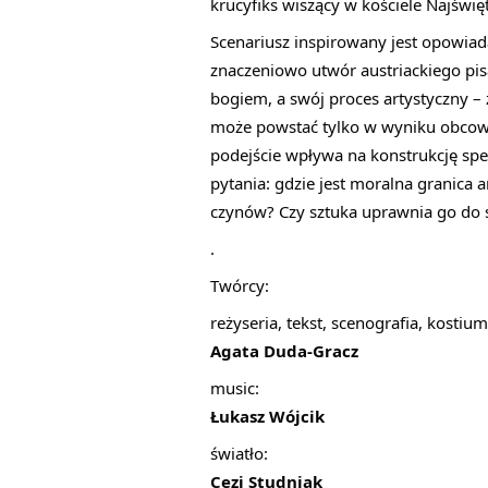
krucyfiks wiszący w kościele Najświ
Scenariusz inspirowany jest opowiad
znaczeniowo utwór austriackiego pisa
bogiem, a swój proces artystyczny – 
może powstać tylko w wyniku obcowa
podejście wpływa na konstrukcję spek
pytania: gdzie jest moralna granica
czynów? Czy sztuka uprawnia go do 
.
Twórcy:
reżyseria, tekst, scenografia, kostium
Agata Duda-Gracz
music:
Łukasz Wójcik
światło:
Cezi Studniak