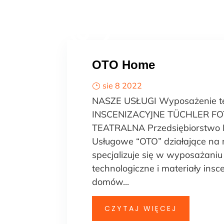
O FIRMIE
ADB
C

OTO Home
sie 8 2022
NASZE USŁUGI Wyposażenie t
INSCENIZACYJNE TÜCHLER F
TEATRALNA Przedsiębiorstwo 
Usługowe “OTO” działające na 
specjalizuje się w wyposażani
technologiczne i materiały insc
domów...
CZYTAJ WIĘCEJ