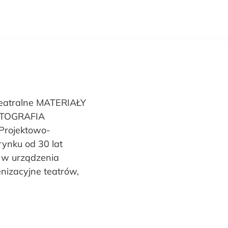
LAYPAKY
ROBE
TÜCHLER
WYPOSAŻENIE
BL
eatralne MATERIAŁY
OTOGRAFIA
Projektowo-
rynku od 30 lat
u w urządzenia
enizacyjne teatrów,