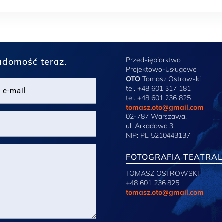
Przedsiębiorstwo
adomość teraz.
Projektowo-Usługowe
OTO
Tomasz Ostrowski
tel. +48 601 317 181
tel. +48 601 236 825
tomasz.oto@gmail.com
02-787 Warszawa,
ul. Arkadowa 3
NIP: PL 5210443137
FOTOGRAFIA TEATRA
TOMASZ OSTROWSKI
+48 601 236 825
tomasz.oto@gmail.com