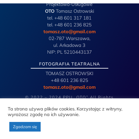
Projektowo-Usługowe
OTO
Tomasz Ostrowski
tel. +48 601 317 181
tel. +48 601 236 825
tomasz.oto@gmail.com
02-787 Warszawa,
ul. Arkadowa 3
NIP: PL 5210443137
FOTOGRAFIA TEATRALNA
TOMASZ OSTROWSKI
+48 601 236 825
tomasz.oto@gmail.com
© 2022 – 2024 PPU „OTO” All Rights
Reserved
Ta strona używa plików cookies. Korzystając z witryny,
wyrażasz zgodę na ich używanie.
Zgadzam się