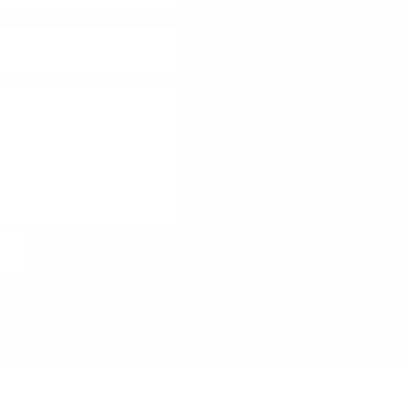
tel. +48 601 236 825
tomasz.oto@gmail.com
02-787 Warszawa,
ul. Arkadowa 3
NIP: PL 5210443137
FOTOGRAFIA TEATRA
TOMASZ OSTROWSKI
+48 601 236 825
tomasz.oto@gmail.com
Wyślij teraz!
© 2022 – 2024 PPU „OTO” All Rights
Reserved
godę na ich używanie.